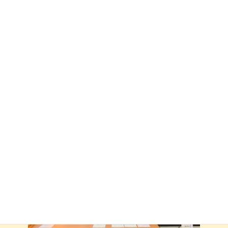
また、このように、終日営業が不可の日限定でお得なプランをこ
れまでも設定してまいりましたが、
10月9日（水）についても設定を行いますので、是非ご利用くださ
い！