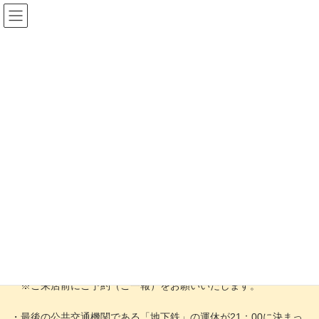
コ
ナ
ン
ビ
テ
ゲ
ン
ー
ツ
シ
【お知らせ】8月29日（木）の営
へ
ョ
ス
ン
キ
に
業について
ッ
移
プ
動
2024年8月29日
ホーム
ブログ
トレボからのお知らせ
【お知らせ】8月29日（木）の営業について
台風10号の接近に伴い、8月29日（木）の営業を一部変更して営業
いたします。
・ご予約制での営業（当日含む）
※ご来店前にご予約（ご一報）をお願いいたします。
・最後の公共交通機関である「地下鉄」の運休が21：00に決まっ