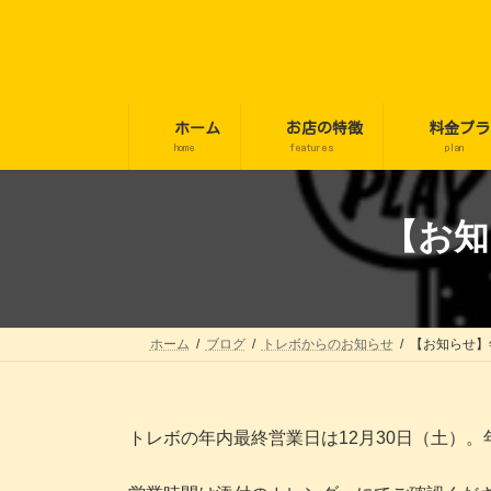
コ
ナ
ン
ビ
テ
ゲ
ン
ー
ツ
シ
へ
ョ
ホーム
お店の特徴
料金プラ
ス
ン
home
features
plan
キ
に
ッ
移
プ
動
【お知
ホーム
ブログ
トレボからのお知らせ
【お知らせ】
トレボの年内最終営業日は12月30日（土）。