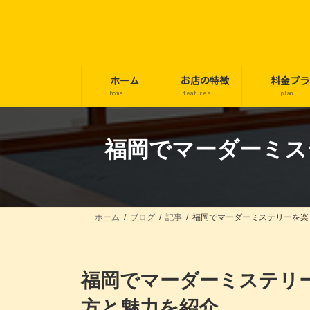
コ
ナ
ン
ビ
テ
ゲ
ン
ー
ツ
シ
へ
ョ
ホーム
お店の特徴
料金プラ
ス
ン
home
features
plan
キ
に
ッ
移
プ
動
福岡でマーダーミス
ホーム
ブログ
記事
福岡でマーダーミステリーを楽
福岡でマーダーミステリ
方と魅力を紹介