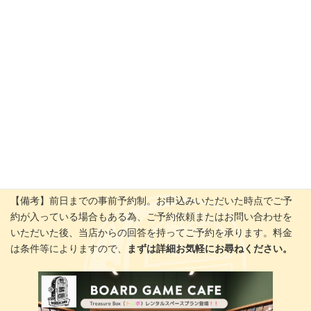
【プラン】メインスペースご利用 ／ 個室(VIPルーム)ご利用 ／ 全
スペースご利用の3プラン
【おすすめ】ボードゲーム備え付けのレンタルスペースを探され
ている方、いつもとはちがった懇親会・2次会・ホームパーティ等
を探されている方、ちょっとキレイで広めなワークショップ・研
修会場等をお探しの方など。
【料金】お問い合わせください。
【適用】5月14日（水）～ 平日営業日が対象
【備考】前日までの事前予約制。お申込みいただいた時点でご予
約が入っている場合もある為、ご予約依頼またはお問い合わせを
いただいた後、当店からの回答を持ってご予約を承ります。料金
は条件等によりますので、
まずは詳細お気軽にお尋ねください。