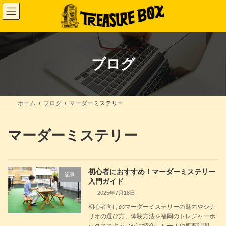
コ
ナ
ン
ビ
テ
ゲ
ン
ー
ツ
シ
へ
ョ
ス
ン
ブログ
キ
に
ッ
移
プ
動
ホーム
ブログ
マーダーミステリー
マーダーミステリー
初心者におすすめ！マーダーミステリー
記事
入門ガイド
2025年7月18日
初心者向けのマーダーミステリーの魅力やシナ
リオの選び方、体験方法を福岡のトレジャーボ
ックススタッフがご紹介。ルールや所要時間、