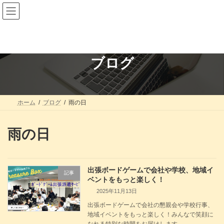
コ
ナ
ン
ビ
テ
ゲ
ン
ー
ツ
シ
へ
ョ
ス
ン
ブログ
キ
に
ッ
移
プ
動
ホーム
ブログ
雨の日
雨の日
出張ボードゲームで会社や学校、地域イ
記事
ベントをもっと楽しく！
2025年11月13日
出張ボードゲームで会社の懇親会や学校行事、
地域イベントをもっと楽しく！みんなで笑顔に
なれる特別な時間をお届けします。